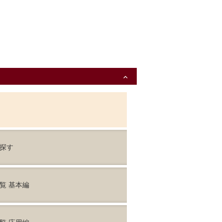
expand_less
を探す
閲覧 基本編