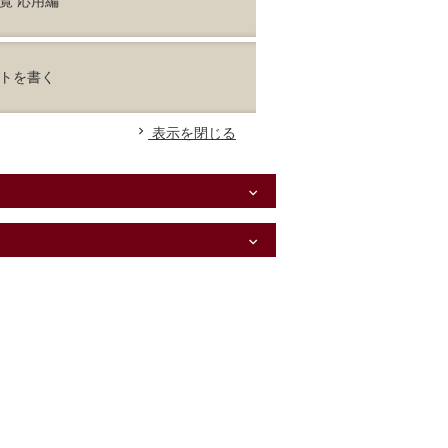
閲覧 応用編
ートを書く
chevron_right
表示を閉じる
expand_more
expand_more