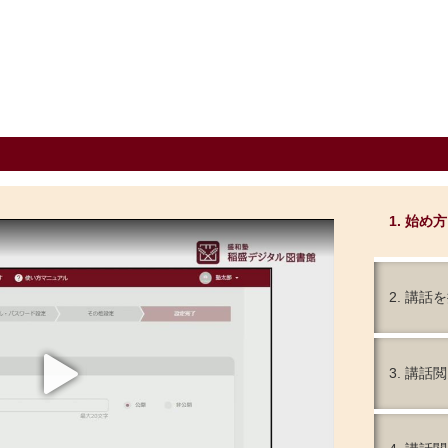
1. 始め方
2. 講話
play
3. 講話